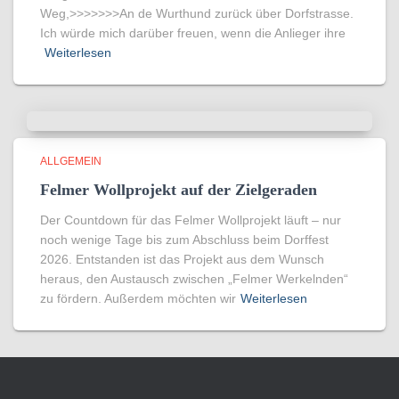
Weg,>>>>>>>An de Wurthund zurück über Dorfstrasse.
Ich würde mich darüber freuen, wenn die Anlieger ihre
Weiterlesen
ALLGEMEIN
Felmer Wollprojekt auf der Zielgeraden
Der Countdown für das Felmer Wollprojekt läuft – nur
noch wenige Tage bis zum Abschluss beim Dorffest
2026. Entstanden ist das Projekt aus dem Wunsch
heraus, den Austausch zwischen „Felmer Werkelnden“
zu fördern. Außerdem möchten wir
Weiterlesen