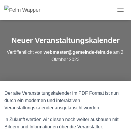
N
A
V
I
G
Neuer Veranstaltungskalender
A
T
Veröffentlicht von
webmaster@gemeinde-felm.de
am
2.
I
O
Oktober 2023
N
U
M
S
C
H
Der alte Veranstaltungskalender im PDF Format ist nun
A
durch ein modernen und interaktiven
L
Veranstaltungskalender ausgetauscht worden.
T
E
In Zukunft werden wir diesen noch weiter ausbauen mit
N
Bildern und Informationen über die Veranstalter.