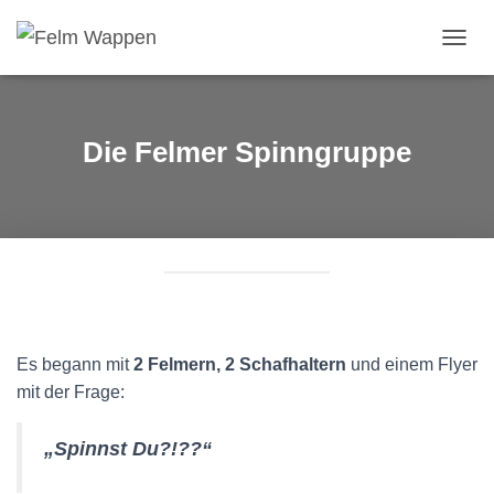
N
A
V
I
G
Die Felmer Spinngruppe
A
T
I
O
N
U
M
S
C
H
Es begann mit
2 Felmern, 2 Schafhaltern
und einem Flyer
A
L
mit der Frage:
T
E
„Spinnst Du?!??“
N