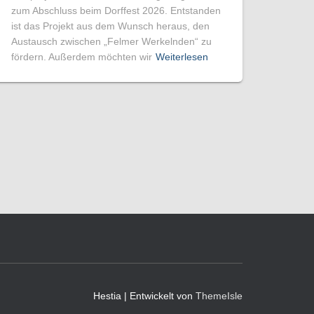
zum Abschluss beim Dorffest 2026. Entstanden
ist das Projekt aus dem Wunsch heraus, den
Austausch zwischen „Felmer Werkelnden“ zu
fördern. Außerdem möchten wir
Weiterlesen
Hestia | Entwickelt von
ThemeIsle