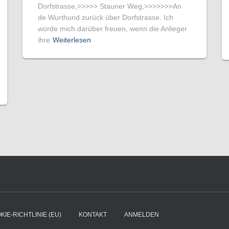
Dorfstrasse,>>>>> Stauner Weg,>>>>>>>An
de Wurthund zurück über Dorfstrasse. Ich
würde mich darüber freuen, wenn die Anlieger
ihre
Weiterlesen
KIE-RICHTLINIE (EU)
KONTAKT
ANMELDEN