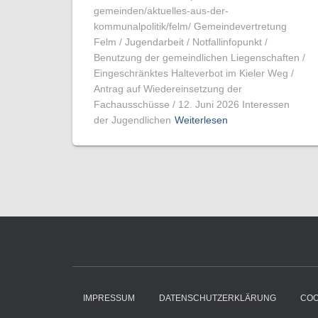
gemeinden/aktuelles-aus-der-
kommunalpolitik/felm/ Gemeindevertretung
Felm / Jugendarbeit / Notfallinfopunkt /
Benutzung der gemeindlichen Liegenschaften /
Eingeschränktes Halteverbot im Kieler Weg /
Antrag auf Wiedereinsetzung der
Fachausschüsse / 12. Juni 2026 Interessen
der Jugendlichen
Weiterlesen
IMPRESSUM
DATENSCHUTZERKLÄRUNG
COO