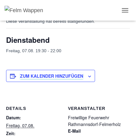
« Alle Veranstaltungen
N
A
Diese Veranstaltung hat bereits stattgefunden.
V
I
Dienstabend
G
A
T
Freitag, 07.08. 19:30
-
22:00
I
O
N
U
ZUM KALENDER HINZUFÜGEN
M
S
C
H
A
L
DETAILS
VERANSTALTER
T
Datum:
Freiwillige Feuerwehr
E
Rathmannsdorf-Felmerholz
Freitag, 07.08.
N
E-Mail
Zeit: