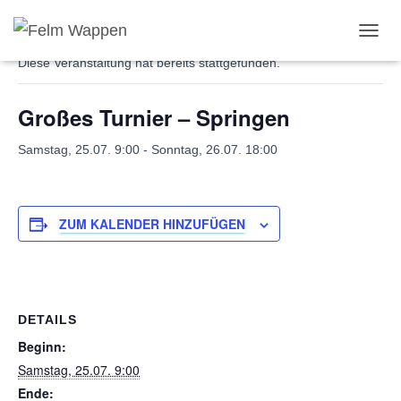
« Alle Veranstaltungen
N
A
Diese Veranstaltung hat bereits stattgefunden.
V
I
Großes Turnier – Springen
G
A
T
Samstag, 25.07. 9:00
-
Sonntag, 26.07. 18:00
I
O
N
U
ZUM KALENDER HINZUFÜGEN
M
S
C
H
A
L
DETAILS
T
Beginn:
E
Samstag, 25.07. 9:00
N
Ende: