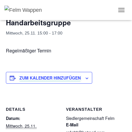
« Alle Veranstaltungen
N
Handarbeitsgruppe
A
V
I
Mittwoch, 25.11. 15:00
-
17:00
G
A
T
Regelmäßiger Termin
I
O
N
U
M
ZUM KALENDER HINZUFÜGEN
S
C
H
A
L
DETAILS
VERANSTALTER
T
E
Datum:
Siedlergemeinschaft Felm
N
E-Mail
Mittwoch, 25.11.