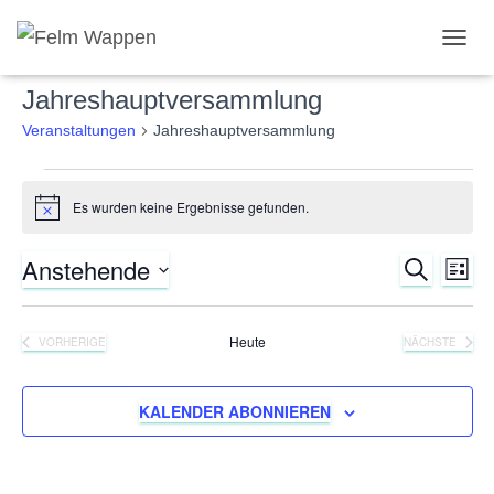
NAVIG
UMSC
Jahreshauptversammlung
Veranstaltungen
Jahreshauptversammlung
Veranstaltungen
Es wurden keine Ergebnisse gefunden.
Hinweis
Anstehende
SUCHE
Ver
Verans
LISTE
Datum
Ans
Suche
wählen.
Heute
VORHERIGE
NÄCHSTE
Nav
VERANSTALTUNGEN
VERANSTA
und
KALENDER ABONNIEREN
Ansich
Naviga